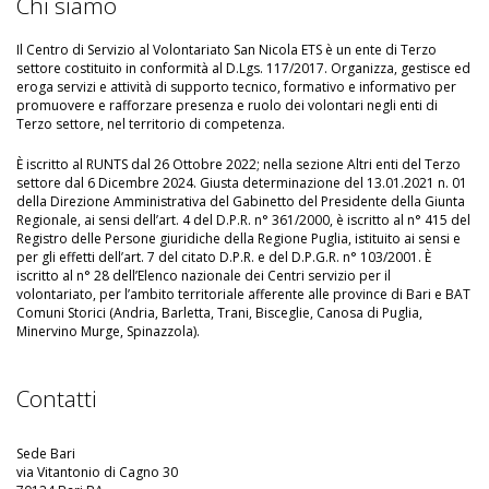
Chi siamo
Il Centro di Servizio al Volontariato San Nicola ETS è un ente di Terzo
settore costituito in conformità al D.Lgs. 117/2017. Organizza, gestisce ed
eroga servizi e attività di supporto tecnico, formativo e informativo per
promuovere e rafforzare presenza e ruolo dei volontari negli enti di
Terzo settore, nel territorio di competenza.
È iscritto al RUNTS dal 26 Ottobre 2022; nella sezione Altri enti del Terzo
settore dal 6 Dicembre 2024. Giusta determinazione del 13.01.2021 n. 01
della Direzione Amministrativa del Gabinetto del Presidente della Giunta
Regionale, ai sensi dell’art. 4 del D.P.R. n° 361/2000, è iscritto al n° 415 del
Registro delle Persone giuridiche della Regione Puglia, istituito ai sensi e
per gli effetti dell’art. 7 del citato D.P.R. e del D.P.G.R. n° 103/2001. È
iscritto al n° 28 dell’Elenco nazionale dei Centri servizio per il
volontariato, per l’ambito territoriale afferente alle province di Bari e BAT
Comuni Storici (Andria, Barletta, Trani, Bisceglie, Canosa di Puglia,
Minervino Murge, Spinazzola).
Contatti
Sede Bari
via Vitantonio di Cagno 30